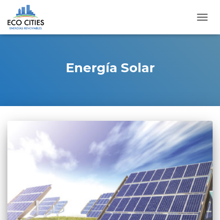
CAMB
MOD
DE
NAVE
Energía Solar