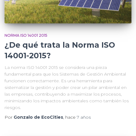
NORMA ISO 14001 2015
¿De qué trata la Norma ISO
14001-2015?
La norma ISO 14001 2015 se considera una pieza
fundamental para que los Sistemas de Gestión Ambiental
funcionen correctamente. Es una herramienta para
sistematizar la gestión y poder crear un pilar ambiental en
las empresas, contribuyendo a maximizar los procesos,
minimizando los impactos ambientales como también los
riesgos.
Por
Gonzalo de EcoCities
, hace
7 años