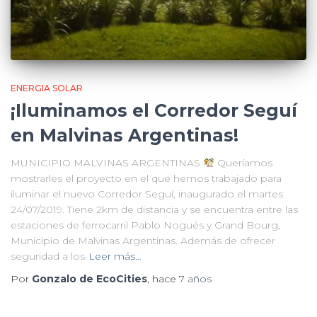
ENERGIA SOLAR
¡Iluminamos el Corredor Seguí
en Malvinas Argentinas!
MUNICIPIO MALVINAS ARGENTINAS
Queríamos
mostrarles el proyecto en el que hemos trabajado para
iluminar el nuevo Corredor Seguí, inaugurado el martes
24/07/2019. Tiene 2km de distancia y se encuentra entre las
estaciones de ferrocarril Pablo Nogués y Grand Bourg,
Municipio de Malvinas Argentinas. Además de ofrecer
seguridad a los
Leer más…
Por
Gonzalo de EcoCities
, hace
7 años