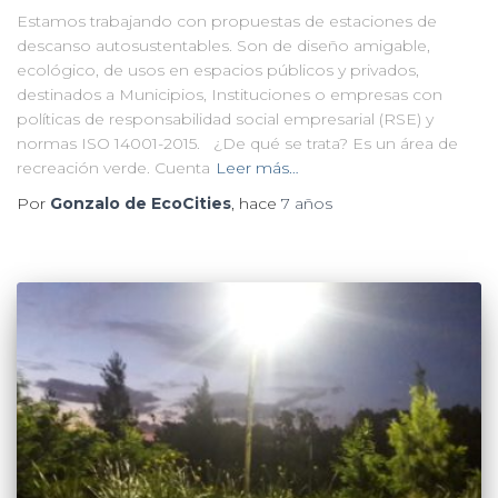
Estamos trabajando con propuestas de estaciones de
descanso autosustentables. Son de diseño amigable,
ecológico, de usos en espacios públicos y privados,
destinados a Municipios, Instituciones o empresas con
políticas de responsabilidad social empresarial (RSE) y
normas ISO 14001-2015. ¿De qué se trata? Es un área de
recreación verde. Cuenta
Leer más…
Por
Gonzalo de EcoCities
, hace
7 años