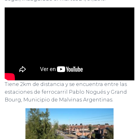
Ó
N
Tiene 2km de distancia y se encuentra entre las
estaciones de ferrocarril Pablo Nogués y Grand
Bourg, Municipio de Malvinas Argentinas.