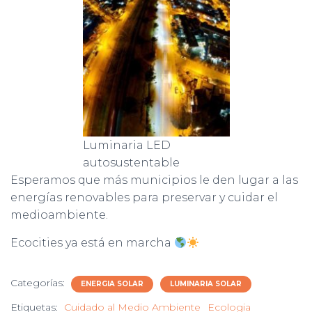
Luminaria LED
autosustentable
Esperamos que más municipios le den lugar a las
energías renovables para preservar y cuidar el
medioambiente.
Ecocities ya está en marcha
Categorías:
ENERGIA SOLAR
LUMINARIA SOLAR
Etiquetas:
Cuidado al Medio Ambiente
Ecologia