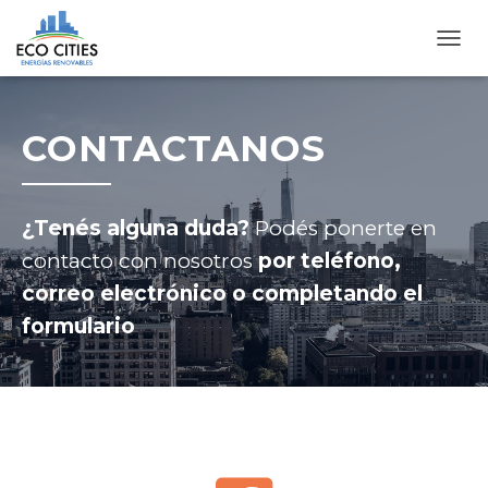
C
A
M
B
CONTACTANOS
I
A
R
M
O
¿Tenés alguna duda?
Podés ponerte en
D
contacto con nosotros
por teléfono,
O
D
correo electrónico o completando el
E
formulario
N
A
V
E
G
A
C
I